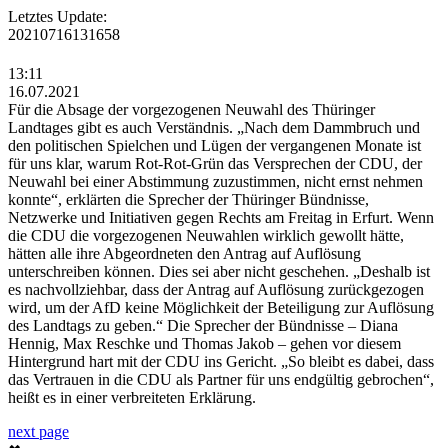
Letztes Update:
20210716131658
13:11
16.07.2021
Für die Absage der vorgezogenen Neuwahl des Thüringer
Landtages gibt es auch Verständnis. „Nach dem Dammbruch und
den politischen Spielchen und Lügen der vergangenen Monate ist
für uns klar, warum Rot-Rot-Grün das Versprechen der CDU, der
Neuwahl bei einer Abstimmung zuzustimmen, nicht ernst nehmen
konnte“, erklärten die Sprecher der Thüringer Bündnisse,
Netzwerke und Initiativen gegen Rechts am Freitag in Erfurt. Wenn
die CDU die vorgezogenen Neuwahlen wirklich gewollt hätte,
hätten alle ihre Abgeordneten den Antrag auf Auflösung
unterschreiben können. Dies sei aber nicht geschehen. „Deshalb ist
es nachvollziehbar, dass der Antrag auf Auflösung zurückgezogen
wird, um der AfD keine Möglichkeit der Beteiligung zur Auflösung
des Landtags zu geben.“ Die Sprecher der Bündnisse – Diana
Hennig, Max Reschke und Thomas Jakob – gehen vor diesem
Hintergrund hart mit der CDU ins Gericht. „So bleibt es dabei, dass
das Vertrauen in die CDU als Partner für uns endgültig gebrochen“,
heißt es in einer verbreiteten Erklärung.
next page