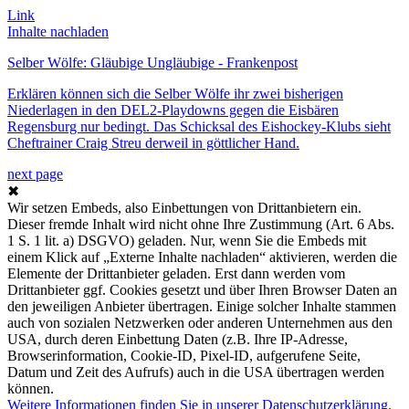
Link
Inhalte nachladen
Selber Wölfe: Gläubige Ungläubige - Frankenpost
Erklären können sich die Selber Wölfe ihr zwei bisherigen
Niederlagen in den DEL2-Playdowns gegen die Eisbären
Regensburg nur bedingt. Das Schicksal des Eishockey-Klubs sieht
Cheftrainer Craig Streu derweil in göttlicher Hand.
next page
✖
Wir setzen Embeds, also Einbettungen von Drittanbietern ein.
Dieser fremde Inhalt wird nicht ohne Ihre Zustimmung (Art. 6 Abs.
1 S. 1 lit. a) DSGVO) geladen. Nur, wenn Sie die Embeds mit
einem Klick auf „Externe Inhalte nachladen“ aktivieren, werden die
Elemente der Drittanbieter geladen. Erst dann werden vom
Drittanbieter ggf. Cookies gesetzt und über Ihren Browser Daten an
den jeweiligen Anbieter übertragen. Einige solcher Inhalte stammen
auch von sozialen Netzwerken oder anderen Unternehmen aus den
USA, durch deren Einbettung Daten (z.B. Ihre IP-Adresse,
Browserinformation, Cookie-ID, Pixel-ID, aufgerufene Seite,
Datum und Zeit des Aufrufs) auch in die USA übertragen werden
können.
Weitere Informationen finden Sie in unserer Datenschutzerklärung.