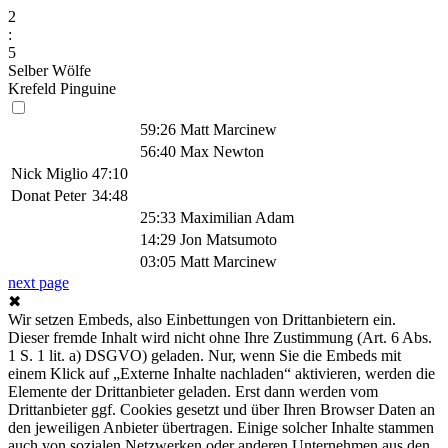
2
:
5
Selber Wölfe
Krefeld Pinguine
59:26
Matt Marcinew
56:40
Max Newton
Nick Miglio
47:10
Donat Peter
34:48
25:33
Maximilian Adam
14:29
Jon Matsumoto
03:05
Matt Marcinew
next page
✖
Wir setzen Embeds, also Einbettungen von Drittanbietern ein.
Dieser fremde Inhalt wird nicht ohne Ihre Zustimmung (Art. 6 Abs.
1 S. 1 lit. a) DSGVO) geladen. Nur, wenn Sie die Embeds mit
einem Klick auf „Externe Inhalte nachladen“ aktivieren, werden die
Elemente der Drittanbieter geladen. Erst dann werden vom
Drittanbieter ggf. Cookies gesetzt und über Ihren Browser Daten an
den jeweiligen Anbieter übertragen. Einige solcher Inhalte stammen
auch von sozialen Netzwerken oder anderen Unternehmen aus den