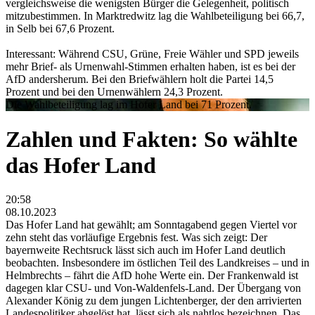
vergleichsweise die wenigsten Bürger die Gelegenheit, politisch
mitzubestimmen. In Marktredwitz lag die Wahlbeteiligung bei 66,7,
in Selb bei 67,6 Prozent.
Interessant: Während CSU, Grüne, Freie Wähler und SPD jeweils
mehr Brief- als Urnenwahl-Stimmen erhalten haben, ist es bei der
AfD andersherum. Bei den Briefwählern holt die Partei 14,5
Prozent und bei den Urnenwählern 24,3 Prozent.
Die Wahlbeteiligung lag im Hofer Land bei 71 Prozent.
Zahlen und Fakten: So wählte
das Hofer Land
20:58
08.10.2023
Das Hofer Land hat gewählt; am Sonntagabend gegen Viertel vor
zehn steht das vorläufige Ergebnis fest. Was sich zeigt: Der
bayernweite Rechtsruck lässt sich auch im Hofer Land deutlich
beobachten. Insbesondere im östlichen Teil des Landkreises – und in
Helmbrechts – fährt die AfD hohe Werte ein. Der Frankenwald ist
dagegen klar CSU- und Von-Waldenfels-Land. Der Übergang von
Alexander König zu dem jungen Lichtenberger, der den arrivierten
Landespolitiker abgelöst hat, lässt sich als nahtlos bezeichnen. Das