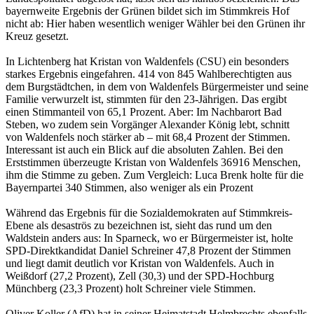
bayernweite Ergebnis der Grünen bildet sich im Stimmkreis Hof
nicht ab: Hier haben wesentlich weniger Wähler bei den Grünen ihr
Kreuz gesetzt.
In Lichtenberg hat Kristan von Waldenfels (CSU) ein besonders
starkes Ergebnis eingefahren. 414 von 845 Wahlberechtigten aus
dem Burgstädtchen, in dem von Waldenfels Bürgermeister und seine
Familie verwurzelt ist, stimmten für den 23-Jährigen. Das ergibt
einen Stimmanteil von 65,1 Prozent. Aber: Im Nachbarort Bad
Steben, wo zudem sein Vorgänger Alexander König lebt, schnitt
von Waldenfels noch stärker ab – mit 68,4 Prozent der Stimmen.
Interessant ist auch ein Blick auf die absoluten Zahlen. Bei den
Erststimmen überzeugte Kristan von Waldenfels 36 916 Menschen,
ihm die Stimme zu geben. Zum Vergleich: Luca Brenk holte für die
Bayernpartei 340 Stimmen, also weniger als ein Prozent
Während das Ergebnis für die Sozialdemokraten auf Stimmkreis-
Ebene als desaströs zu bezeichnen ist, sieht das rund um den
Waldstein anders aus: In Sparneck, wo er Bürgermeister ist, holte
SPD-Direktkandidat Daniel Schreiner 47,8 Prozent der Stimmen
und liegt damit deutlich vor Kristan von Waldenfels. Auch in
Weißdorf (27,2 Prozent), Zell (30,3) und der SPD-Hochburg
Münchberg (23,3 Prozent) holt Schreiner viele Stimmen.
Oliver Koller (AfD) hat in seiner Heimatstadt Helmbrechts ebenfalls