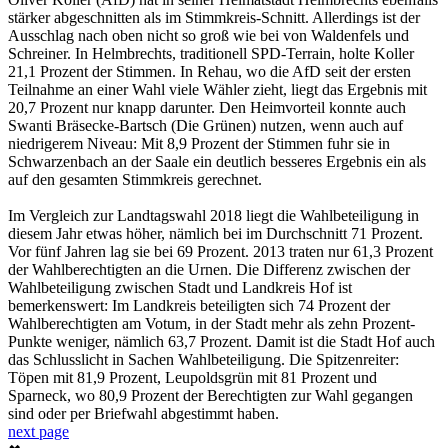
stärker abgeschnitten als im Stimmkreis-Schnitt. Allerdings ist der
Ausschlag nach oben nicht so groß wie bei von Waldenfels und
Schreiner. In Helmbrechts, traditionell SPD-Terrain, holte Koller
21,1 Prozent der Stimmen. In Rehau, wo die AfD seit der ersten
Teilnahme an einer Wahl viele Wähler zieht, liegt das Ergebnis mit
20,7 Prozent nur knapp darunter. Den Heimvorteil konnte auch
Swanti Bräsecke-Bartsch (Die Grünen) nutzen, wenn auch auf
niedrigerem Niveau: Mit 8,9 Prozent der Stimmen fuhr sie in
Schwarzenbach an der Saale ein deutlich besseres Ergebnis ein als
auf den gesamten Stimmkreis gerechnet.
Im Vergleich zur Landtagswahl 2018 liegt die Wahlbeteiligung in
diesem Jahr etwas höher, nämlich bei im Durchschnitt 71 Prozent.
Vor fünf Jahren lag sie bei 69 Prozent. 2013 traten nur 61,3 Prozent
der Wahlberechtigten an die Urnen. Die Differenz zwischen der
Wahlbeteiligung zwischen Stadt und Landkreis Hof ist
bemerkenswert: Im Landkreis beteiligten sich 74 Prozent der
Wahlberechtigten am Votum, in der Stadt mehr als zehn Prozent-
Punkte weniger, nämlich 63,7 Prozent. Damit ist die Stadt Hof auch
das Schlusslicht in Sachen Wahlbeteiligung. Die Spitzenreiter:
Töpen mit 81,9 Prozent, Leupoldsgrün mit 81 Prozent und
Sparneck, wo 80,9 Prozent der Berechtigten zur Wahl gegangen
sind oder per Briefwahl abgestimmt haben.
next page