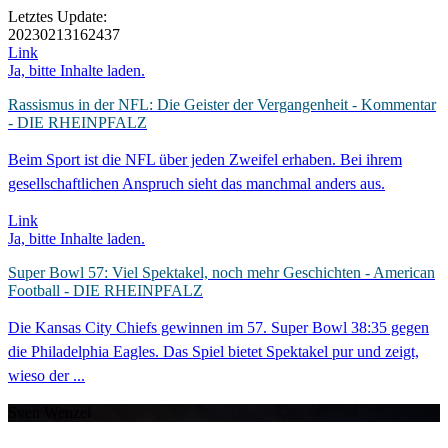
Letztes Update:
20230213162437
Link
Ja, bitte Inhalte laden.
Rassismus in der NFL: Die Geister der Vergangenheit - Kommentar
- DIE RHEINPFALZ
Beim Sport ist die NFL über jeden Zweifel erhaben. Bei ihrem
gesellschaftlichen Anspruch sieht das manchmal anders aus.
Link
Ja, bitte Inhalte laden.
Super Bowl 57: Viel Spektakel, noch mehr Geschichten - American
Football - DIE RHEINPFALZ
Die Kansas City Chiefs gewinnen im 57. Super Bowl 38:35 gegen
die Philadelphia Eagles. Das Spiel bietet Spektakel pur und zeigt,
wieso der ...
Sven Wenzel