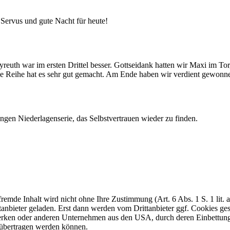
! Servus und gute Nacht für heute!
th war im ersten Drittel besser. Gottseidank hatten wir Maxi im Tor, 
nge Reihe hat es sehr gut gemacht. Am Ende haben wir verdient gewonn
langen Niederlagenserie, das Selbstvertrauen wieder zu finden.
 fremde Inhalt wird nicht ohne Ihre Zustimmung (Art. 6 Abs. 1 S. 1 li
tanbieter geladen. Erst dann werden vom Drittanbieter ggf. Cookies ge
werken oder anderen Unternehmen aus den USA, durch deren Einbettung 
 übertragen werden können.