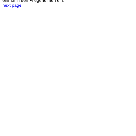
einmal in den Pflegeheimen ein.
next page